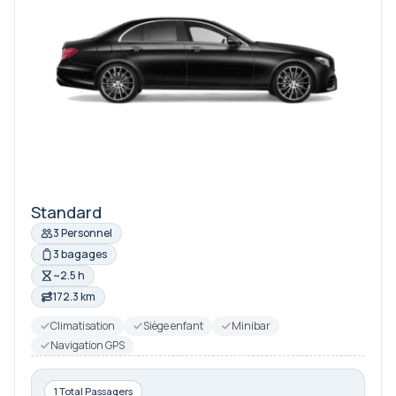
Standard
3 Personnel
3 bagages
~2.5 h
172.3 km
Climatisation
Siège enfant
Minibar
Navigation GPS
1 Total Passagers