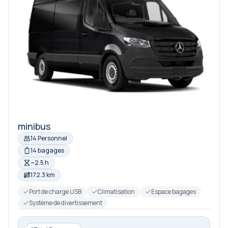
minibus
14 Personnel
14 bagages
~2.5 h
172.3 km
Port de charge USB
Climatisation
Espace bagages
Système de divertissement