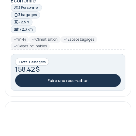
Économie
3 Personnel
3 bagages
~2.5 h
172.3 km
Wi-Fi
Climatisation
Espace bagages
Sièges inclinables
1 Total Passagers
158.42 $
Faire une réservation