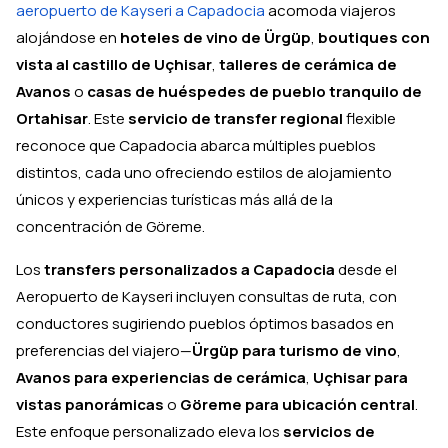
aeropuerto de Kayseri a Capadocia
acomoda viajeros
alojándose en
hoteles de vino de Ürgüp
,
boutiques con
vista al castillo de Uçhisar
,
talleres de cerámica de
Avanos
o
casas de huéspedes de pueblo tranquilo de
Ortahisar
. Este
servicio de transfer regional
flexible
reconoce que Capadocia abarca múltiples pueblos
distintos, cada uno ofreciendo estilos de alojamiento
únicos y experiencias turísticas más allá de la
concentración de Göreme.
Los
transfers personalizados a Capadocia
desde el
Aeropuerto de Kayseri incluyen consultas de ruta, con
conductores sugiriendo pueblos óptimos basados en
preferencias del viajero—
Ürgüp para turismo de vino
,
Avanos para experiencias de cerámica
,
Uçhisar para
vistas panorámicas
o
Göreme para ubicación central
.
Este enfoque personalizado eleva los
servicios de