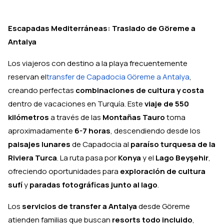
Escapadas Mediterráneas: Traslado de Göreme a
Antalya
Los viajeros con destino a la playa frecuentemente
reservan el
transfer de Capadocia Göreme a Antalya
,
creando perfectas
combinaciones de cultura y costa
dentro de vacaciones en Turquía. Este
viaje de 550
kilómetros
a través de las
Montañas Tauro
toma
aproximadamente
6-7 horas
, descendiendo desde los
paisajes lunares
de Capadocia al
paraíso turquesa de la
Riviera Turca
. La ruta pasa por
Konya
y el
Lago Beyşehir
,
ofreciendo oportunidades para
exploración de cultura
sufí
y
paradas fotográficas junto al lago
.
Los
servicios de transfer a Antalya
desde Göreme
atienden familias que buscan
resorts todo incluido
,