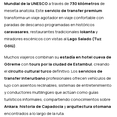
Mundial de la UNESCO
a través de
730 kilómetros
de
meseta anatolia. Este
servicio de transfer premium
transforma un viaje agotador en viaje confortable con
paradas de descanso programadas en históricos
caravasares
, restaurantes tradicionales
lokanta
y
miradores escénicos con vistas al
Lago Salado (Tuz
Gölü)
.
Muchos viajeros combinan su
estadía en hotel cueva de
Göreme
con
tours por la ciudad de Estambul
, creando
el
circuito cultural turco
definitivo. Los
servicios de
transfer interurbano
profesionales ofrecen vehículos de
lujo con asientos reclinables, sistemas de entretenimiento
y conductores multilingües que actúan como guías
turísticos informales, compartiendo conocimientos sobre
Ankara
,
historia de Capadocia
y
arquitectura otomana
encontrados a lo largo de la ruta.