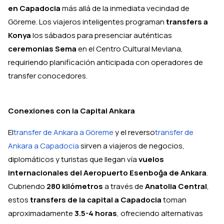
en Capadocia
más allá de la inmediata vecindad de
Göreme. Los viajeros inteligentes programan
transfers a
Konya
los sábados para presenciar auténticas
ceremonias Sema
en el Centro Cultural Mevlana,
requiriendo planificación anticipada con operadores de
transfer conocedores.
Conexiones con la Capital Ankara
El
transfer de Ankara a Göreme
y el reverso
transfer de
Ankara a Capadocia
sirven a viajeros de negocios,
diplomáticos y turistas que llegan vía
vuelos
internacionales del Aeropuerto Esenboğa de Ankara
.
Cubriendo
280 kilómetros
a través de
Anatolia Central
,
estos
transfers de la capital a Capadocia
toman
aproximadamente
3.5-4 horas
, ofreciendo alternativas