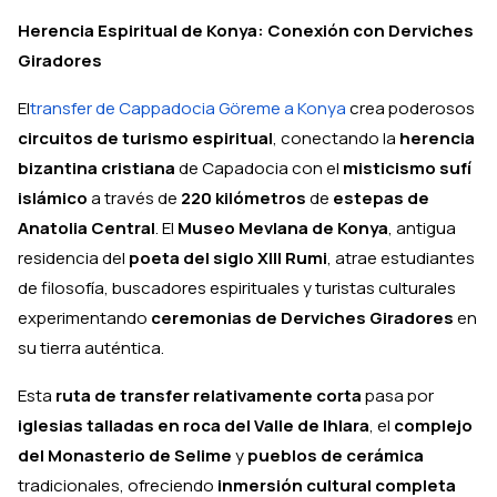
Herencia Espiritual de Konya: Conexión con Derviches
Giradores
El
transfer de Cappadocia Göreme a Konya
crea poderosos
circuitos de turismo espiritual
, conectando la
herencia
bizantina cristiana
de Capadocia con el
misticismo sufí
islámico
a través de
220 kilómetros
de
estepas de
Anatolia Central
. El
Museo Mevlana de Konya
, antigua
residencia del
poeta del siglo XIII Rumi
, atrae estudiantes
de filosofía, buscadores espirituales y turistas culturales
experimentando
ceremonias de Derviches Giradores
en
su tierra auténtica.
Esta
ruta de transfer relativamente corta
pasa por
iglesias talladas en roca del Valle de Ihlara
, el
complejo
del Monasterio de Selime
y
pueblos de cerámica
tradicionales, ofreciendo
inmersión cultural completa