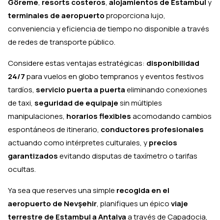
Göreme
,
resorts costeros
,
alojamientos de Estambul
y
terminales de aeropuerto
proporciona lujo,
conveniencia y eficiencia de tiempo no disponible a través
de redes de transporte público.
Considere estas ventajas estratégicas:
disponibilidad
24/7
para vuelos en globo tempranos y eventos festivos
tardíos,
servicio puerta a puerta
eliminando conexiones
de taxi,
seguridad de equipaje
sin múltiples
manipulaciones,
horarios flexibles
acomodando cambios
espontáneos de itinerario,
conductores profesionales
actuando como intérpretes culturales, y
precios
garantizados
evitando disputas de taxímetro o tarifas
ocultas.
Ya sea que reserves una simple
recogida en el
aeropuerto de Nevşehir
, planifiques un épico
viaje
terrestre de Estambul a Antalya
a través de Capadocia,