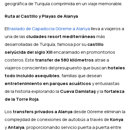
geográfica de Turquía comprimida en un viaje memorable.
Ruta al Castillo y Playas de Alanya
El
traslado de Capadocia Göreme a Alanya
lleva a viajeros a
una de las
ciudades resort mediterráneas
más
desarrolladas de Turquía, famosa por su
castillo
selyúcida del siglo XIII
encaramado en promontorios
costeros. Este
transfer de 580 kilómetros
atrae a
viajeros conscientes del presupuesto que buscan
hoteles
todo incluido asequibles
, familias que desean
entretenimiento en parques acuáticos
y entusiastas
de la historia explorando la
Cueva Damlataş
y la
fortaleza
de la Torre Roja
.
Los
transfers privados a Alanya
desde Göreme eliminan la
complejidad de conexiones de autobús a través de
Konya
y
Antalya
, proporcionando servicio puerta a puerta entre