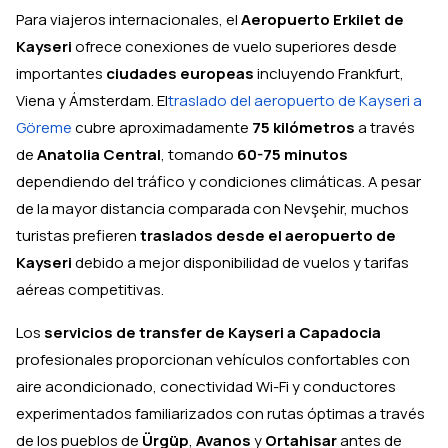
Para viajeros internacionales, el
Aeropuerto Erkilet de
Kayseri
ofrece conexiones de vuelo superiores desde
importantes
ciudades europeas
incluyendo Frankfurt,
Viena y Ámsterdam. El
traslado del aeropuerto de Kayseri a
Göreme
cubre aproximadamente
75 kilómetros
a través
de
Anatolia Central
, tomando
60-75 minutos
dependiendo del tráfico y condiciones climáticas. A pesar
de la mayor distancia comparada con Nevşehir, muchos
turistas prefieren
traslados desde el aeropuerto de
Kayseri
debido a mejor disponibilidad de vuelos y tarifas
aéreas competitivas.
Los
servicios de transfer de Kayseri a Capadocia
profesionales proporcionan vehículos confortables con
aire acondicionado, conectividad Wi-Fi y conductores
experimentados familiarizados con rutas óptimas a través
de los pueblos de
Ürgüp
,
Avanos
y
Ortahisar
antes de