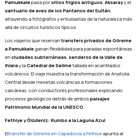
Pamukkale
pasa por
sitios frigios antiguos
,
Aksaray
y el
santuario de aves de los Pantanos del Sultán
,
atrayendo a fotógrafos y entusiastas de la naturaleza más
allá de circuitos turísticos típicos.
Los viajeros que reservan
transfers privados de Göreme
a Pamukkale
ganan flexibilidad para paradas espontáneas
en
ciudades subterráneas
,
senderos de la Valle de
Ihlara
y la
Catedral de Selime
tallada en acantilados
volcánicos. El viaje muestra la transformación de Anatolia
Central desde mesetas volcánicas a formaciones
calcáreas, con conductores profesionales explicando
procesos geológicos detrás de ambos
paisajes
Patrimonio Mundial de la UNESCO
.
Fethiye y Ölüdeniz: Rumbo a la Laguna Azul
El
transfer de Göreme en Capadocia a Fethiye
apunta al