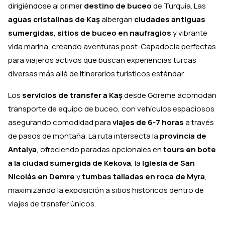
dirigiéndose al primer
destino de buceo
de Turquía. Las
aguas cristalinas de Kaş
albergan
ciudades antiguas
sumergidas
,
sitios de buceo en naufragios
y vibrante
vida marina, creando aventuras post-Capadocia perfectas
para viajeros activos que buscan experiencias turcas
diversas más allá de itinerarios turísticos estándar.
Los
servicios de transfer a Kaş
desde Göreme acomodan
transporte de equipo de buceo, con vehículos espaciosos
asegurando comodidad para
viajes de 6-7 horas
a través
de pasos de montaña. La ruta intersecta la
provincia de
Antalya
, ofreciendo paradas opcionales en
tours en bote
a la ciudad sumergida de Kekova
, la
Iglesia de San
Nicolás en Demre
y
tumbas talladas en roca de Myra
,
maximizando la exposición a sitios históricos dentro de
viajes de transfer únicos.