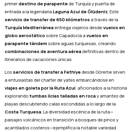
primer
destino de parapente
de Turquía y puerta de
entrada a la legendaria
Laguna Azul de Ölüdeniz
. Este
servicio de transfer de 650 kilómetros
a través de la
Turquía Mediterránea
entrega viajeros desde
vuelos en
globo aerostático
sobre Capadocia a
vuelos en
parapente tándem
sobre aguas turquesas, creando
combinaciones de aventura aérea
definitivas dentro de
itinerarios de vacaciones únicas.
Los
servicios de transfer a Fethiye
desde Göreme sirven
a entusiastas del charter de yates embarcándose en
viajes en goleta por la Ruta Azul
, aficionados a la historia
explorando
tumbas lícias talladas en roca
y amantes de
playas descubriendo calas escondidas a lo largo de la
Costa Turquesa
. La diversidad escénica de la ruta—
paisajes volcánicos en transición a bosques de pinos y
acantilados costeros—ejemplifica la notable variedad