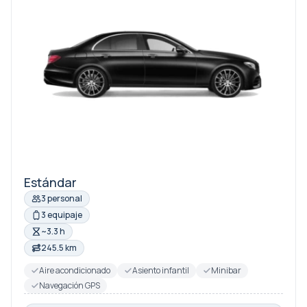
Estándar
3 personal
3 equipaje
~3.3 h
245.5 km
Aire acondicionado
Asiento infantil
Minibar
Navegación GPS