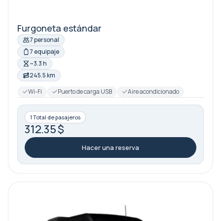
Furgoneta estándar
7 personal
7 equipaje
~3.3 h
245.5 km
Wi-Fi
Puerto de carga USB
Aire acondicionado
1 Total de pasajeros
312.35 $
Hacer una reserva