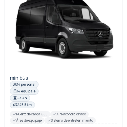
minibús
14 personal
14 equipaje
~3.3 h
245.5 km
Puerto de carga USB
Aire acondicionado
Área de equipaje
Sistema de entretenimiento