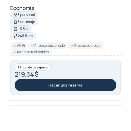
Economía
3 personal
3 equipaje
~3.3 h
245.5 km
Wi-Fi
Aire acondicionado
Área de equipaje
Asientos reclinables
1 Total de pasajeros
219.34 $
Hacer una reserva