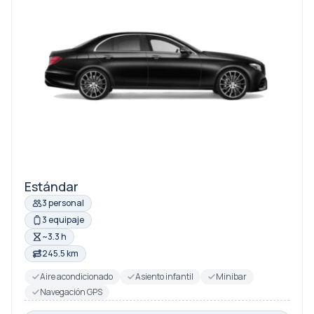
Estándar
3 personal
3 equipaje
~3.3 h
245.5 km
Aire acondicionado
Asiento infantil
Minibar
Navegación GPS