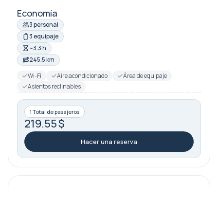
Economía
3 personal
3 equipaje
~3.3 h
245.5 km
Wi-Fi
Aire acondicionado
Área de equipaje
Asientos reclinables
1 Total de pasajeros
219.55 $
Hacer una reserva