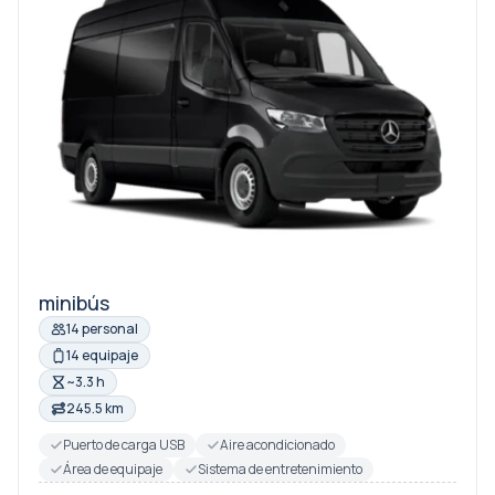
minibús
14 personal
14 equipaje
~3.3 h
245.5 km
Puerto de carga USB
Aire acondicionado
Área de equipaje
Sistema de entretenimiento