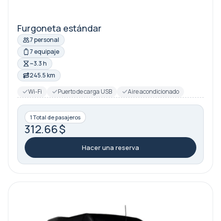
Furgoneta estándar
7 personal
7 equipaje
~3.3 h
245.5 km
Wi-Fi
Puerto de carga USB
Aire acondicionado
1 Total de pasajeros
312.66 $
Hacer una reserva