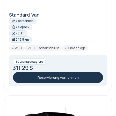
Standard-Van
7 persönlich
7 Gepäck
~3.3 h
245.5 km
Wi-Fi
USB-Ladeanschluss
Klimaanlage
1 Gesamtpassagiere
311.29 $
Reservierung vornehmen