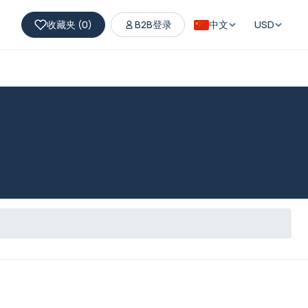
收藏夹 (
0
)
B2B登录
中文
USD