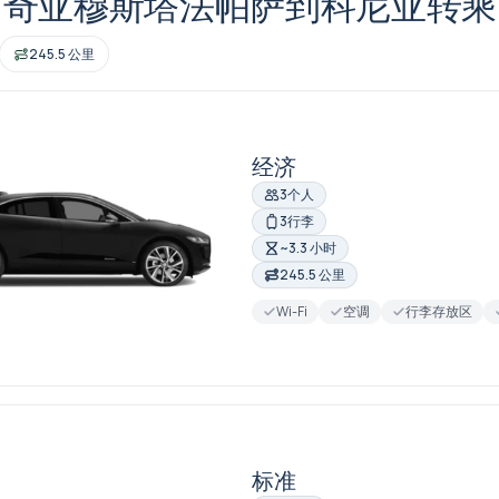
多奇亚穆斯塔法帕萨到科尼亚转乘
245.5 公里
经济
3个人
3行李
~3.3 小时
245.5 公里
Wi-Fi
空调
行李存放区
标准