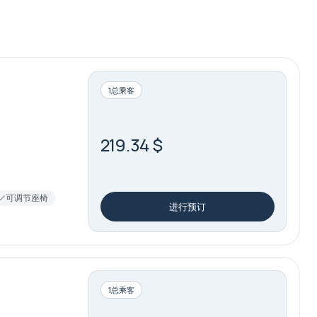
1总乘客
219.34 $
可调节座椅
进行预订
1总乘客