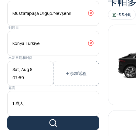
卡帕
~3.3 小时
到哪里
出发日期和时间
添加返程
07:59
嘉宾
1 成人