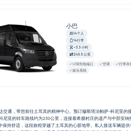
小巴
14个人
14行李
~3.3 小时
245.5 公里
USB充电端口
空调
行李存
娱乐系统
达交通，带您前往土耳其的精神中心。预订穆斯塔法帕萨-科尼亚的
科尼亚的转车路线约为230公里，连接着希腊村庄的遗产与中部安
旅程中保持舒适，这段旅程穿越了土耳其的心脏地带。私人接送车辆提