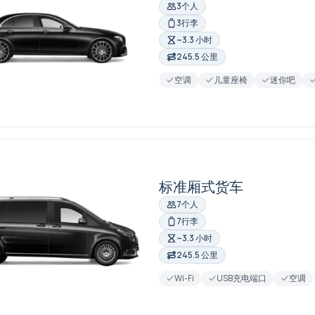
3个人
3行李
~3.3 小时
245.5 公里
空调
儿童座椅
迷你吧
标准厢式货车
7个人
7行李
~3.3 小时
245.5 公里
Wi-Fi
USB充电端口
空调