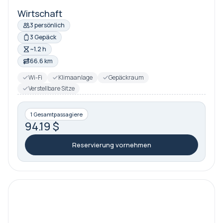
Wirtschaft
3 persönlich
3 Gepäck
~1.2 h
66.6 km
Wi-Fi
Klimaanlage
Gepäckraum
Verstellbare Sitze
1 Gesamtpassagiere
94.19 $
Reservierung vornehmen