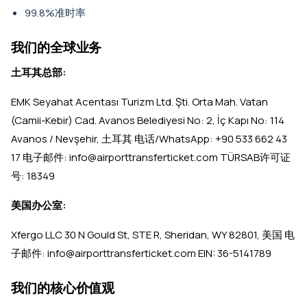
99.8%准时率
我们的全球业务
土耳其总部:
EMK Seyahat Acentası Turizm Ltd. Şti. Orta Mah. Vatan
(Camii-Kebir) Cad. Avanos Belediyesi No: 2, İç Kapı No: 114
Avanos / Nevşehir, 土耳其 电话/WhatsApp: +90 533 662 43
17 电子邮件: info@airporttransferticket.com TÜRSAB许可证
号: 18349
美国办公室:
Xfergo LLC 30 N Gould St, STE R, Sheridan, WY 82801, 美国 电
子邮件: info@airporttransferticket.com EIN: 36-5141789
我们的核心价值观