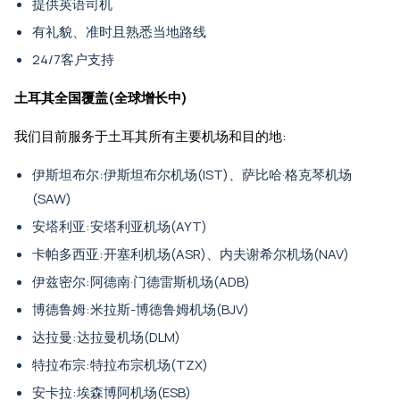
提供英语司机
有礼貌、准时且熟悉当地路线
24/7客户支持
土耳其全国覆盖(全球增长中)
我们目前服务于土耳其所有主要机场和目的地:
伊斯坦布尔:伊斯坦布尔机场(IST)、萨比哈·格克琴机场
(SAW)
安塔利亚:安塔利亚机场(AYT)
卡帕多西亚:开塞利机场(ASR)、内夫谢希尔机场(NAV)
伊兹密尔:阿德南·门德雷斯机场(ADB)
博德鲁姆:米拉斯-博德鲁姆机场(BJV)
达拉曼:达拉曼机场(DLM)
特拉布宗:特拉布宗机场(TZX)
安卡拉:埃森博阿机场(ESB)