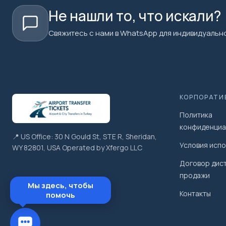
Не нашли то, что искали?
Свяжитесь с нами в WhatsApp для индивидуально
КОРПОРАТИ
Политика
конфиденциа
📍 US Office: 30 N Gould St, STE R, Sheridan,
Условия исп
WY 82801, USA Operated by Xfergo LLC
Договор дис
продажи
Мы здесь, чтобы
Контакты
помочь