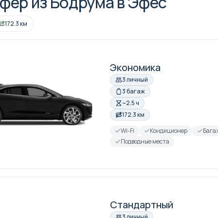
фер из Бодрума в Эфес
172.3 км
Экономика
3 личный
3 багаж
~2.5 ч
172.3 км
Wi-Fi
Кондиционер
Бага
Подводные места
Стандартный
3 личный