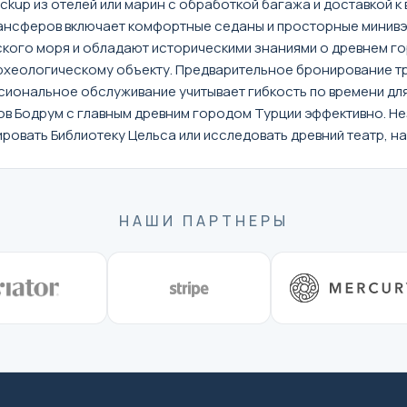
kup из отелей или марин с обработкой багажа и доставкой к
ансферов включает комфортные седаны и просторные минивэн
кого моря и обладают историческими знаниями о древнем г
рхеологическому объекту. Предварительное бронирование т
ссиональное обслуживание учитывает гибкость по времени дл
 Бодрум с главным древним городом Турции эффективно. Неза
овать Библиотеку Цельса или исследовать древний театр, 
НАШИ ПАРТНЕРЫ