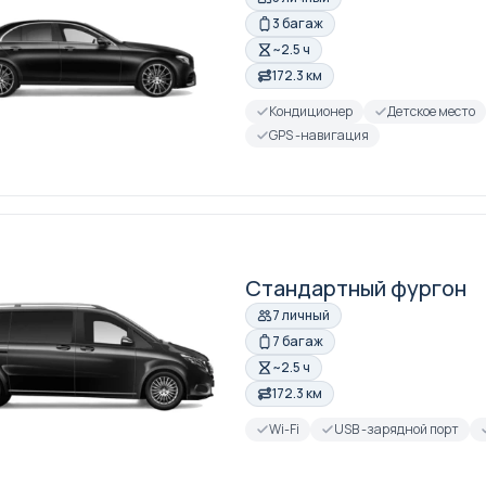
3 багаж
~2.5 ч
172.3 км
Кондиционер
Детское место
GPS -навигация
Стандартный фургон
7 личный
7 багаж
~2.5 ч
172.3 км
Wi-Fi
USB -зарядной порт