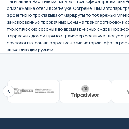
навигацией. Частные машины для трансфера предлагаютPic
близлежащие отели в Сельчуке. Современный автопарк тр
эффективно прокладывают маршруты по побережью Эгейс
фиксированные прозрачные цены на транспортировку к а
туристические сезоны и во время круизных судов. Профе
Террасных домов. Прямой трансфер соединяет полуостров
археологию, раннюю христианскую историю, сфотографир
впечатляющим руинам.