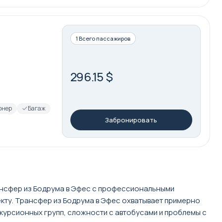
1 Всего пассажиров
296.15 $
онер
Багаж
Забронировать
ансфер из Бодрума в Эфес с профессиональными
кту. Трансфер из Бодрума в Эфес охватывает примерно
курсионных групп, сложности с автобусами и проблемы с