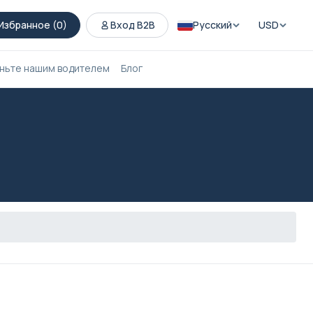
Избранное (
0
)
Вход B2B
Русский
USD
ньте нашим водителем
Блог