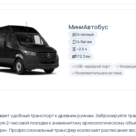
МиниАвтобус
14 личный
14 багаж
~2.5 ч
172.3 км
USB -зарядной порт
Кондици
Развлекательная система
вает удобный транспорт к древним руинам. Забронируйте тр
ля 2-часовой поездки к знаменитому археологическому объе
ери». Профессиональный трансфер исключает расписания экс