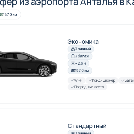
фер из аэропорта Анталья в 
187.0 км
Экономика
3 личный
3 багаж
~2.6 ч
187.0 км
Wi-Fi
Кондиционер
Бага
Подводные места
Стандартный
3 личный