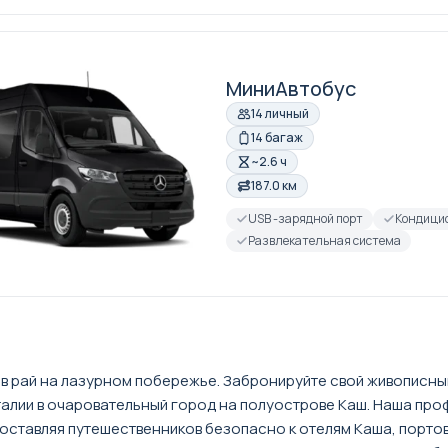
МиниАвтобус
14 личный
14 багаж
~2.6 ч
187.0 км
USB -зарядной порт
Кондици
Развлекательная система
 в рай на лазурном побережье. Забронируйте свой живописны
алии в очаровательный город на полуострове Каш. Наша пр
ставляя путешественников безопасно к отелям Каша, портов