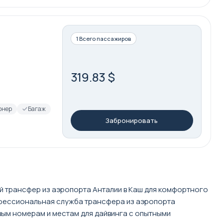
1 Всего пассажиров
319.83 $
онер
Багаж
Забронировать
й трансфер из аэропорта Анталии в Каш для комфортного
офессиональная служба трансфера из аэропорта
ым номерам и местам для дайвинга с опытными