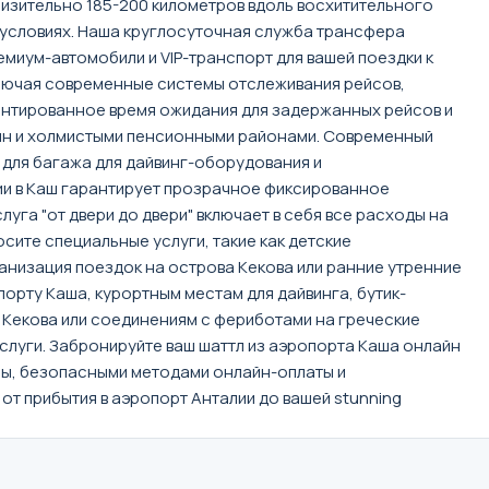
изительно 185-200 километров вдоль восхитительного
х условиях. Наша круглосуточная служба трансфера
миум-автомобили и VIP-транспорт для вашей поездки к
ключая современные системы отслеживания рейсов,
рантированное время ожидания для задержанных рейсов и
рин и холмистыми пенсионными районами. Современный
 для багажа для дайвинг-оборудования и
и в Каш гарантирует прозрачное фиксированное
га "от двери до двери" включает в себя все расходы на
сите специальные услуги, такие как детские
анизация поездок на острова Кекова или ранние утренние
порту Каша, курортным местам для дайвинга, бутик-
 Кекова или соединениям с фериботами на греческие
луги. Забронируйте ваш шаттл из аэропорта Каша онлайн
ы, безопасными методами онлайн-оплаты и
 прибытия в аэропорт Анталии до вашей stunning