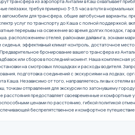
ут трансфера из аэропорта Анталии в Каш охватывает прибл
ые пейзажи, требуя примерно 3-3,5 часа в пути в нормальны
 автомобили для трансфера, общие автобусные варианты, пре
пектр услуг по транспорту до Каша с полной поддержкой, в
платные перерывы на освежение во время долгих поездок, га
аша, расположением отелей, районами дайвинга, зонами ма
 сиденья, эффективный климат-контроль, достаточное место
Предварительное бронирование вашего трансфера из Антали
авок или сборов в последний момент. Наша комплексная услу
становки на смотровых площадках и расходы водителя. Запро
вания, подготовка соединений с экскурсиями на лодках, орг
 Каша. Независимо от того, направляетесь ли вы к отелям в 
, точкам отправления для экскурсии по затонувшему городу
е расстояния предоставляет своевременные и комфортные ус
способными ценами по расстоянию, гибкой политикой отмен
печивающей беспрепятственное и комфортное путешествие от