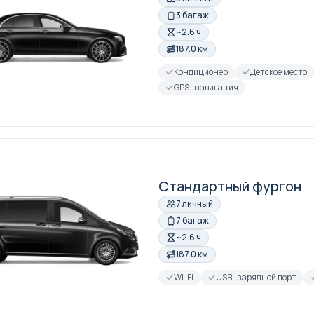
3 багаж
~2.6 ч
187.0 км
Кондиционер
Детское место
GPS -навигация
Стандартный фургон
7 личный
7 багаж
~2.6 ч
187.0 км
Wi-Fi
USB -зарядной порт