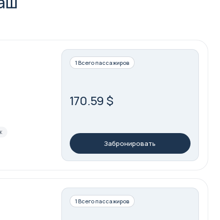
Каш
1 Всего пассажиров
170.59 $
ж
Забронировать
1 Всего пассажиров