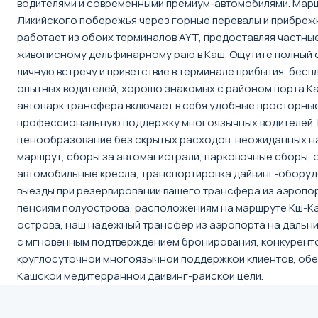
водителями и современными премиум-автомобилями. Маршр
Ликийского побережья через горные перевалы и прибрежн
работает из обоих терминалов AYT, предоставляя частные
живописному дельфинарному раю в Каш. Ощутите полный с
личную встречу и приветствие в терминале прибытия, бес
опытных водителей, хорошо знакомых с районом порта К
автопарк трансфера включает в себя удобные просторные
профессиональную поддержку многоязычных водителей. 
ценообразование без скрытых расходов, неожиданных надб
маршрут, сборы за автомагистрали, парковочные сборы, о
автомобильные кресла, транспортировка дайвинг-оборудо
выезды при резервировании вашего трансфера из аэропорта
пенсиям полуострова, расположениям на маршруте Кш-Каш
острова, наш надежный трансфер из аэропорта на дальни
с мгновенным подтверждением бронирования, конкуренто
круглосуточной многоязычной поддержкой клиентов, обес
Кашской медитерранной дайвинг-райской цели.