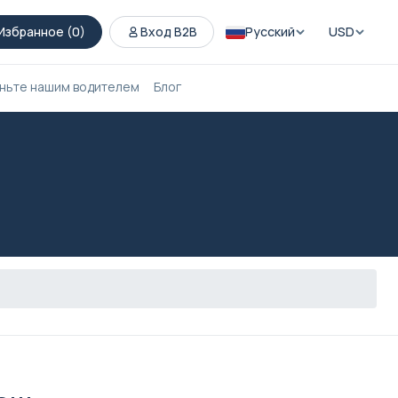
Избранное (
0
)
Вход B2B
Русский
USD
ньте нашим водителем
Блог