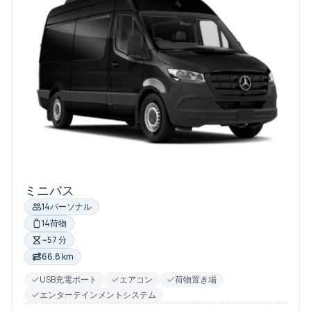
ミニバス
14パーソナル
14荷物
~57 分
66.8 km
USB充電ポート
エアコン
荷物置き場
エンターテインメントシステム