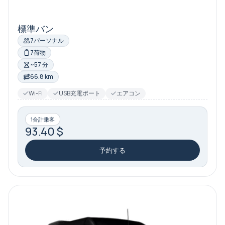
標準バン
7パーソナル
7荷物
~57 分
66.8 km
Wi-Fi
USB充電ポート
エアコン
1合計乗客
93.40 $
予約する