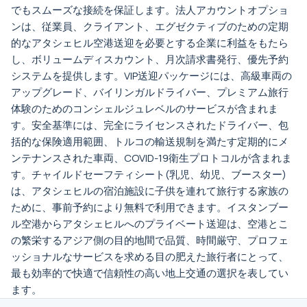
でもスムーズな接続を保証します。法人アカウントオプショ
ンは、従業員、クライアント、エグゼクティブのための定期
的なアタシェヒル空港送迎を必要とする企業に利益をもたら
し、ボリュームディスカウント、月次請求書発行、優先予約
システムを提供します。VIP送迎パッケージには、高級車両の
アップグレード、バイリンガルドライバー、プレミアム旅行
体験のためのコンシェルジュレベルのサービスが含まれま
す。安全基準には、完全にライセンスされたドライバー、包
括的な保険適用範囲、トルコの輸送規制を満たす定期的にメ
ンテナンスされた車両、COVID-19衛生プロトコルが含まれま
す。チャイルドセーフティシート(乳児、幼児、ブースター)
は、アタシェヒルの宿泊施設に子供を連れて旅行する家族の
ために、事前予約により無料で利用できます。イスタンブー
ル空港からアタシェヒルへのプライベート送迎は、空港とこ
の繁栄するアジア側の目的地間で品質、時間厳守、プロフェ
ッショナルなサービスを求める目の肥えた旅行者にとって、
最も効率的で快適で信頼性の高い地上交通の選択を表してい
ます。