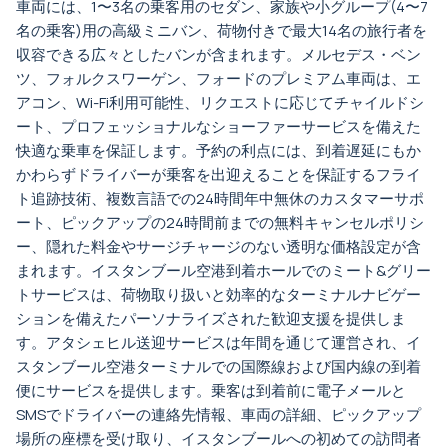
車両には、1〜3名の乗客用のセダン、家族や小グループ(4〜7
名の乗客)用の高級ミニバン、荷物付きで最大14名の旅行者を
収容できる広々としたバンが含まれます。メルセデス・ベン
ツ、フォルクスワーゲン、フォードのプレミアム車両は、エ
アコン、Wi-Fi利用可能性、リクエストに応じてチャイルドシ
ート、プロフェッショナルなショーファーサービスを備えた
快適な乗車を保証します。予約の利点には、到着遅延にもか
かわらずドライバーが乗客を出迎えることを保証するフライ
ト追跡技術、複数言語での24時間年中無休のカスタマーサポ
ート、ピックアップの24時間前までの無料キャンセルポリシ
ー、隠れた料金やサージチャージのない透明な価格設定が含
まれます。イスタンブール空港到着ホールでのミート&グリー
トサービスは、荷物取り扱いと効率的なターミナルナビゲー
ションを備えたパーソナライズされた歓迎支援を提供しま
す。アタシェヒル送迎サービスは年間を通じて運営され、イ
スタンブール空港ターミナルでの国際線および国内線の到着
便にサービスを提供します。乗客は到着前に電子メールと
SMSでドライバーの連絡先情報、車両の詳細、ピックアップ
場所の座標を受け取り、イスタンブールへの初めての訪問者