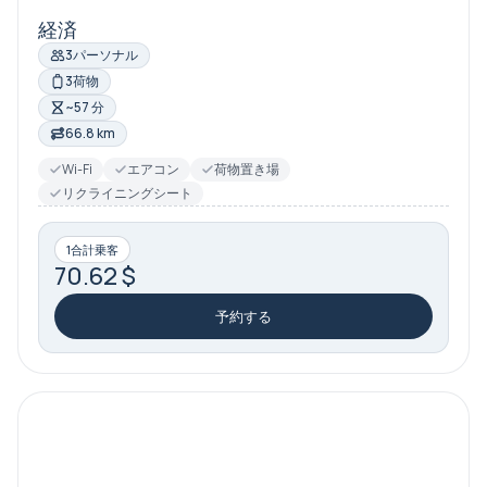
経済
3パーソナル
3荷物
~57 分
66.8 km
Wi-Fi
エアコン
荷物置き場
リクライニングシート
1合計乗客
70.62 $
予約する