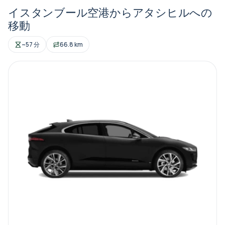
イスタンブール空港からアタシヒルへの
移動
~57 分
66.8 km