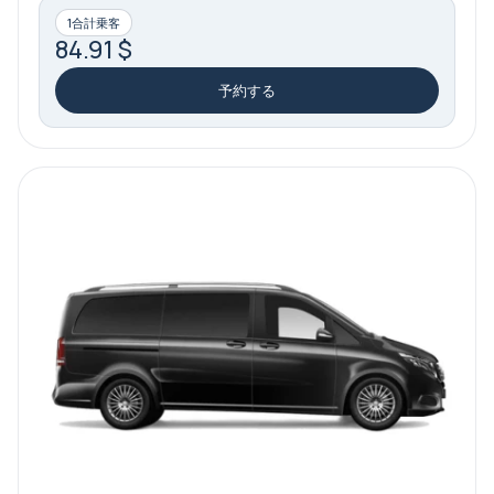
1合計乗客
84.91 $
予約する