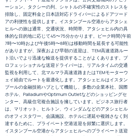
ーション、タクシーの列、シャトルの不確実性のストレスを
排除し、固定料金と日本語対応ドライバーによるドアツード
アの利便性を提供します。イスタンブール空港からアタシェ
ヒルへの旅は通常、交通状況、時間帯、アタシェヒル内の具
体的な目的地に応じて45〜75分かかります。ピーク時間(午前
7時〜10時および午後5時〜8時)は移動時間を延長する可能性
がありますが、深夜および早朝の送迎は、TEM高速道路ルー
ト沿いでより迅速な輸送を提供することがよくあります。プ
ロフェッショナルな送迎ドライバーは、リアルタイムの交通
監視を利用して、北マルマラ高速道路またはTEMモーターウ
ェイ経由でルートを最適化します。アタシェヒルはイスタン
ブールの金融技術ハブとして機能し、多数の企業本社、国際
ホテル、PalladiumやOptimum Outletなどのショッピングセ
ンター、高級住宅複合施設を擁しています。ビジネス旅行者
は、マリオット、ヒルトン、ウィンダムなどのアタシェヒル
のオフィスタワー、会議施設、ホテルに遅延や複雑さなく到
達するために、プライベート空港送迎を頻繁に選択します。
イスタンブール空港からアタシェヒルへのプライベート送迎