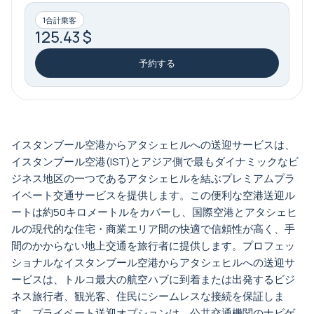
1合計乗客
125.43 $
予約する
イスタンブール空港からアタシェヒルへの送迎サービスは、
イスタンブール空港(IST)とアジア側で最もダイナミックなビ
ジネス地区の一つであるアタシェヒルを結ぶプレミアムプラ
イベート交通サービスを提供します。この便利な空港送迎ル
ートは約50キロメートルをカバーし、国際空港とアタシェヒ
ルの現代的な住宅・商業エリア間の快適で信頼性が高く、手
間のかからない地上交通を旅行者に提供します。プロフェッ
ショナルなイスタンブール空港からアタシェヒルへの送迎サ
ービスは、トルコ最大の航空ハブに到着または出発するビジ
ネス旅行者、観光客、住民にシームレスな接続を保証しま
す。プライベート送迎オプションは、公共交通機関のナビゲ