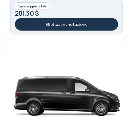
1 passeggeri totali
281.30 $
Effettua prenotazione