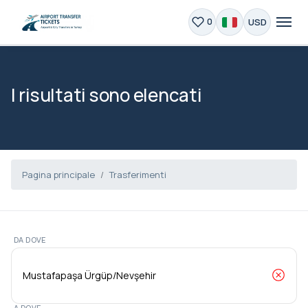
USD
0
I risultati sono elencati
Pagina principale
Trasferimenti
DA DOVE
A DOVE