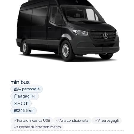
minibus
14 personale
Bagagli 14
~3.3 h
245.5 km
Porta di ricarica USB
Aria condizionata
Area bagagli
Sistema di intrattenimento