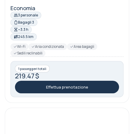
Economia
3 personale
Bagagli 3
~3.3 h
245.5 km
Wi-Fi
Aria condizionata
Area bagagli
Sedili reclinabili
1 passeggeri totali
219.47 $
Effettua prenotazione