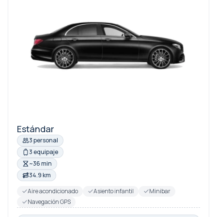
Estándar
3 personal
3 equipaje
~36 min
34.9 km
Aire acondicionado
Asiento infantil
Minibar
Navegación GPS