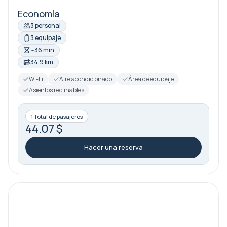
Economía
3 personal
3 equipaje
~36 min
34.9 km
Wi-Fi
Aire acondicionado
Área de equipaje
Asientos reclinables
1 Total de pasajeros
44.07 $
Hacer una reserva