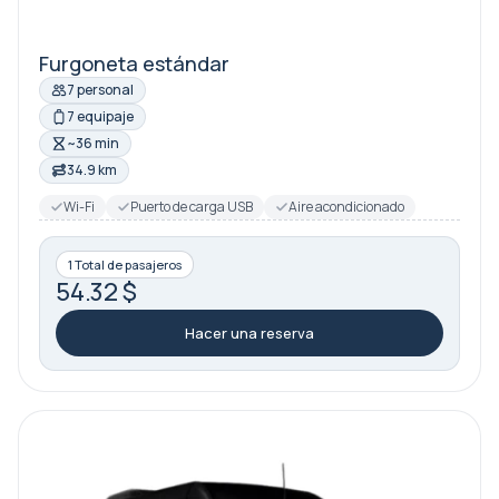
Furgoneta estándar
7 personal
7 equipaje
~36 min
34.9 km
Wi-Fi
Puerto de carga USB
Aire acondicionado
1 Total de pasajeros
54.32 $
Hacer una reserva