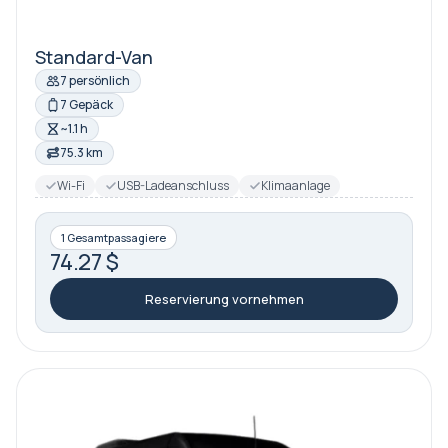
Standard-Van
7 persönlich
7 Gepäck
~1.1 h
75.3 km
Wi-Fi
USB-Ladeanschluss
Klimaanlage
1 Gesamtpassagiere
74.27 $
Reservierung vornehmen