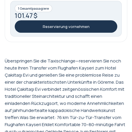
1 Gesamtpassagiere
101.47 $
Reservierung vornehmen
Überspringen Sie die Taxischlange—reservieren Sie noch
heute Ihren Transfer vom Flughafen Kayseri zum Hotel
Çakıltaşı Evi und genießen Sie eine problemlose Reise zu
einer der charakteristischsten Unterkünfte in Göreme. Das
Hotel Çakıltaşı Evi verbindet zeitgenössischen Komfort mit
traditioneller Steinarchitektur und schafft einen
einladenden Rückzugsort, wo moderne Annehmlichkeiten
auf jahrhundertealte kappadokische Handwerkskunst
treffen.Was Sie erwartet: 76 km Tür-zu-Tür-Transfer vom
Flughafen Kayseri Erkilet Komfortable 70–80-minütige Fahrt
durch vulkanisches Gelände Service zum Festpreis mit