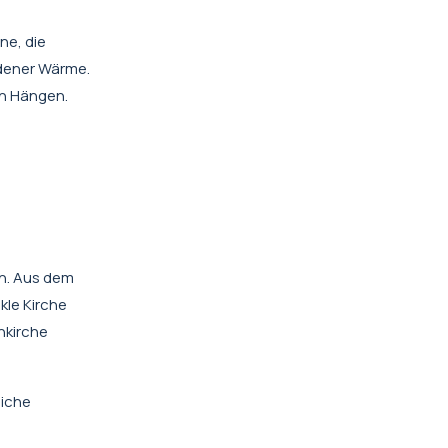
ne, die
ldener Wärme.
en Hängen.
n. Aus dem
kle Kirche
nkirche
liche