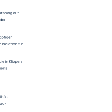
ständig auf
 der
öpfiger
Isolation für
e in Klippen
iens
thält
rad-