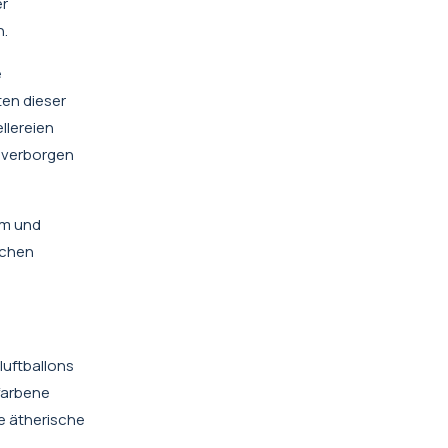
er
n.
e
ten dieser
llereien
n verborgen
um und
schen
luftballons
afarbene
e ätherische