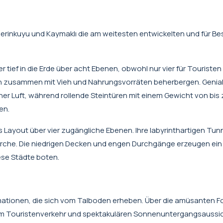
erinkuyu und Kaymaklı die am weitesten entwickelten und für B
r tief in die Erde über acht Ebenen, obwohl nur vier für Touriste
en zusammen mit Vieh und Nahrungsvorräten beherbergen. Genia
her Luft, während rollende Steintüren mit einem Gewicht von bis
en.
 Layout über vier zugängliche Ebenen. Ihre labyrinthartigen Tun
Kirche. Die niedrigen Decken und engen Durchgänge erzeugen ein
iese Städte boten.
rmationen, die sich vom Talboden erheben. Über die amüsanten 
em Touristenverkehr und spektakulären Sonnenuntergangsaussi