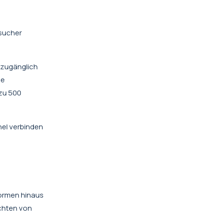
esucher
n zugänglich
le
 zu 500
nel verbinden
Formen hinaus
chten von