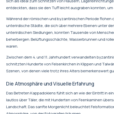
sich als ideal zum Schnitzen von Häusern, Lagereinrichtung
entdeckten, dass sie den Tuff leicht ausgraben konnten, u
Während der römischen und byzantinischen Periode flohen c
unterirdische Städte, die sich über mehrere Ebenen unter de
unterirdischen Siedlungen, konnten Tausende von Menschen
beherbergen. Belüftungsschächte, Wasserbrunnen und rollen
waren.
Zwischen dem 4. und 11. Jahrhundert verwandelten byzantin
schnitzten Hunderte von Felsenkirchen in Klippen und Talwä
Szenen, von denen viele trotz ihres Alters bemerkenswert gut
Die Atmosphäre und Visuelle Erfahrung
Das Betreten Kappadokiens fühlt sich an wie der Eintritt in 
lautlos über Täler, die mit Hunderten von Feenkaminen übersä
Landschaft. Das sanfte Morgenlicht beleuchtet Felsformatio
Atmosphäre, von der Fotografen träumen.