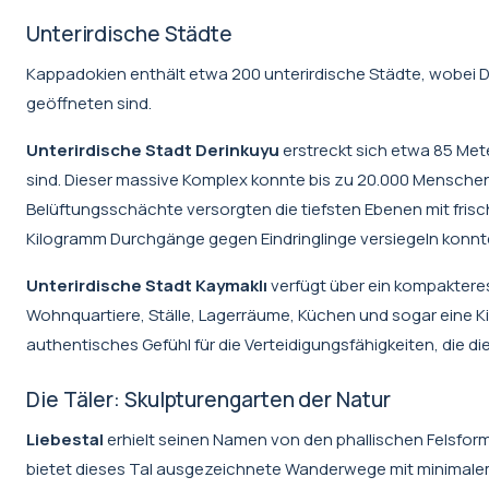
Unterirdische Städte
Kappadokien enthält etwa 200 unterirdische Städte, wobei D
geöffneten sind.
Unterirdische Stadt Derinkuyu
erstreckt sich etwa 85 Mete
sind. Dieser massive Komplex konnte bis zu 20.000 Mensch
Belüftungsschächte versorgten die tiefsten Ebenen mit frisc
Kilogramm Durchgänge gegen Eindringlinge versiegeln konnt
Unterirdische Stadt Kaymaklı
verfügt über ein kompakteres
Wohnquartiere, Ställe, Lagerräume, Küchen und sogar eine 
authentisches Gefühl für die Verteidigungsfähigkeiten, die d
Die Täler: Skulpturengarten der Natur
Liebestal
erhielt seinen Namen von den phallischen Felsfo
bietet dieses Tal ausgezeichnete Wanderwege mit minimal