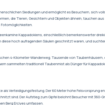
menschlichen Siedlungen und ermöglicht es Besuchern, sich voll
ormen, die Tieren, Gesichtern und Objekten ähneln, tauchen aus
e Fotomöglichkeiten.
Feenkamine Kappadokiens, einschließlich bemerkenswerter dreik
 diese hoch aufragenden Säulen geschnitzt waren, und suchten 
ischen 4-Kilometer-Wanderweg. Tausende von Taubenhäusern, di
ern sammelten traditionell Taubenmist als Dünger für Kappadok
e als Verteidigungsfestung. Der 60 Meter hohe Felsvorsprung en
nitzt sind. Der Aufstieg zum Gipfel belohnt Besucher mit 360-G
nen Berg Erciyes umfassen.