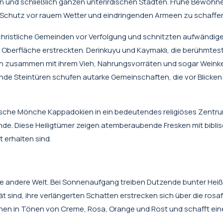
en und schließlich ganzen unterirdischen Städten. Frühe Bewohn
m Schutz vor rauem Wetter und eindringenden Armeen zu schaffe
hristliche Gemeinden vor Verfolgung und schnitzten aufwändig
r Oberfläche erstreckten. Derinkuyu und Kaymaklı, die berühmtes
 zusammen mit ihrem Vieh, Nahrungsvorräten und sogar Weinke
de Steintüren schufen autarke Gemeinschaften, die vor Blicke
ische Mönche Kappadokien in ein bedeutendes religiöses Zentr
nde. Diese Heiligtümer zeigen atemberaubende Fresken mit bibli
 erhalten sind.
eine andere Welt. Bei Sonnenaufgang treiben Dutzende bunter Heiß
t sind, ihre verlängerten Schatten erstrecken sich über die ros
nen in Tönen von Creme, Rosa, Orange und Rost und schafft ein