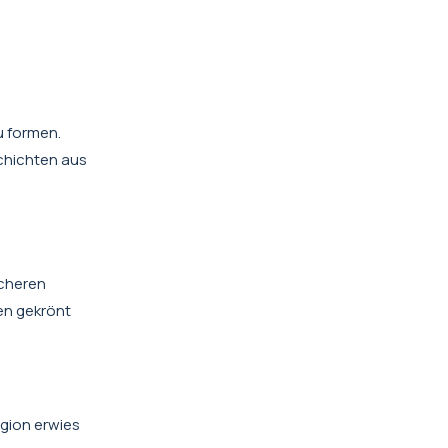
u formen.
Schichten aus
icheren
en gekrönt
egion erwies