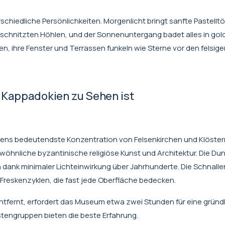
chiedliche Persönlichkeiten. Morgenlicht bringt sanfte Pastelltö
geschnitzten Höhlen, und der Sonnenuntergang badet alles in go
n, ihre Fenster und Terrassen funkeln wie Sterne vor den felsig
n Kappadokien zu Sehen ist
iens bedeutendste Konzentration von Felsenkirchen und Klöster
öhnliche byzantinische religiöse Kunst und Architektur. Die Dun
en dank minimaler Lichteinwirkung über Jahrhunderte. Die Schnalle
 Freskenzyklen, die fast jede Oberfläche bedecken.
fernt, erfordert das Museum etwa zwei Stunden für eine gründ
tengruppen bieten die beste Erfahrung.