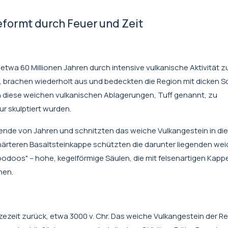
Geformt durch Feuer und Zeit
twa 60 Millionen Jahren durch intensive vulkanische Aktivität z
n, brachen wiederholt aus und bedeckten die Region mit dicken 
h diese weichen vulkanischen Ablagerungen, Tuff genannt, zu
r skulptiert wurden.
nde von Jahren und schnitzten das weiche Vulkangestein in die
härteren Basaltsteinkappe schützten die darunter liegenden we
odoos" – hohe, kegelförmige Säulen, die mit felsenartigen Kapp
hen.
zezeit zurück, etwa 3000 v. Chr. Das weiche Vulkangestein der R