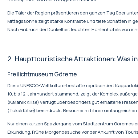
Die Täler der Region präsentieren den ganzen Tag über unters
Mittagssonne zeigt starke Kontraste und tiefe Schatten in 
Nach Einbruch der Dunkelheit leuchten Höhlenhotels von inne
2. Haupttouristische Attraktionen: Was i
Freilichtmuseum Göreme
Diese UNESCO-Weltkulturerbestätte repräsentiert Kappadok
10. bis 12. Jahrhundert stammend, zeigt der Komplex außergew
(Karanlık Kilise) verfügt über besonders gut erhaltene Fresk
(Tokalı Kilise) beeindruckt Besucher mit ihren umfangreichen
Nur einen kurzen Spaziergang vom Stadtzentrum Göremes ent
Erkundung. Frühe Morgenbesuche vor der Ankunft von Touris