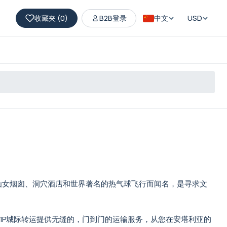
收藏夹 (
0
)
B2B登录
中文
USD
仙女烟囱、洞穴酒店和世界著名的热气球飞行而闻名，是寻求文
IP城际转运提供无缝的，门到门的运输服务，从您在安塔利亚的