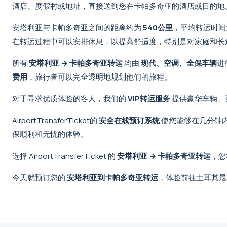
酒店、度假村或地址，直接送到您在卡帕多奇亚的酒店或目的地
安塔利亚与卡帕多奇亚之间的距离约为
540公里
，平均转运时
在转运过程中可以安排休息，以提高舒适度，特别是对家庭和长
所有
安塔利亚 → 卡帕多奇亚转运
均由
现代、空调、全保车辆
进
费用
，旅行者可以完全透明地规划他们的旅程。
对于寻求优质体验的客人，我们的
VIP转运服务
提供豪华车辆、
AirportTransferTicket的
安全在线预订系统
使您能够在几分钟
保顺利和无忧的体验。
选择 AirportTransferTicket 的
安塔利亚 → 卡帕多奇亚转运
，您
今天就预订您的
安塔利亚到卡帕多奇亚转运
，体验前往土耳其最