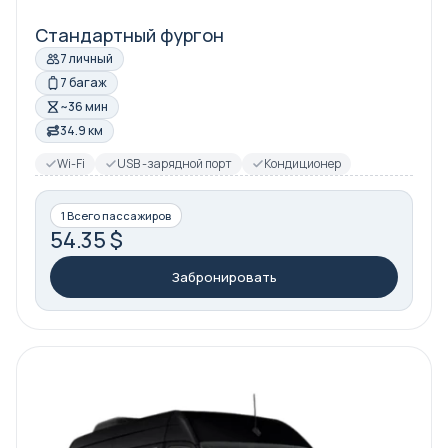
Стандартный фургон
7 личный
7 багаж
~36 мин
34.9 км
Wi-Fi
USB -зарядной порт
Кондиционер
1 Всего пассажиров
54.35 $
Забронировать