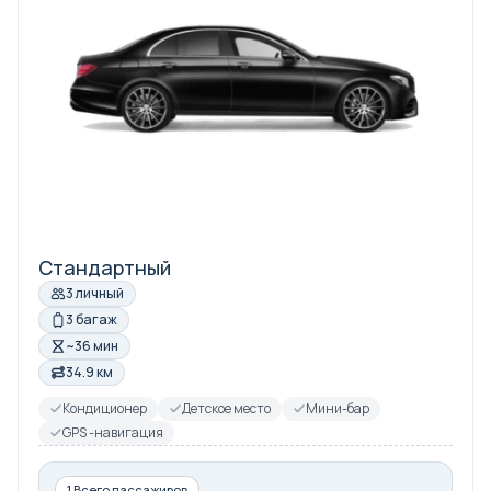
Стандартный
3 личный
3 багаж
~36 мин
34.9 км
Кондиционер
Детское место
Мини-бар
GPS -навигация
1 Всего пассажиров