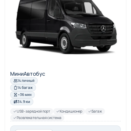
МиниАвтобус
14 личный
14 багаж
~36 мин
34.9 км
USB -зарядной порт
Кондиционер
Багаж
Развлекательная система