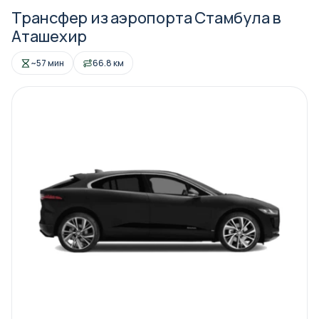
Трансфер из аэропорта Стамбула в
Аташехир
~57 мин
66.8 км