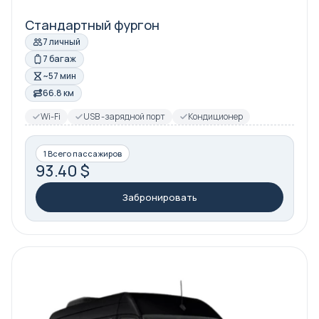
Стандартный фургон
7 личный
7 багаж
~57 мин
66.8 км
Wi-Fi
USB -зарядной порт
Кондиционер
1 Всего пассажиров
93.40 $
Забронировать