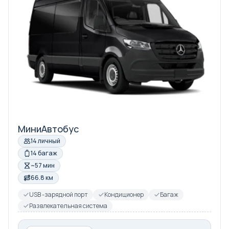
МиниАвтобус
14 личный
14 багаж
~57 мин
66.8 км
USB -зарядной порт
Кондиционер
Багаж
Развлекательная система