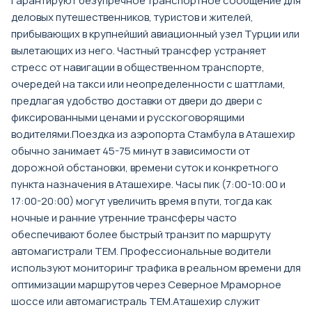
гарантируют безупречное транспортное сообщение для
деловых путешественников, туристов и жителей,
прибывающих в крупнейший авиационный узел Турции или
вылетающих из него. Частный трансфер устраняет
стресс от навигации в общественном транспорте,
очередей на такси или неопределенности с шаттлами,
предлагая удобство доставки от двери до двери с
фиксированными ценами и русскоговорящими
водителями.Поездка из аэропорта Стамбула в Аташехир
обычно занимает 45-75 минут в зависимости от
дорожной обстановки, времени суток и конкретного
пункта назначения в Аташехире. Часы пик (7:00-10:00 и
17:00-20:00) могут увеличить время в пути, тогда как
ночные и ранние утренние трансферы часто
обеспечивают более быстрый транзит по маршруту
автомагистрали TEM. Профессиональные водители
используют мониторинг трафика в реальном времени для
оптимизации маршрутов через Северное Мраморное
шоссе или автомагистраль TEM.Аташехир служит