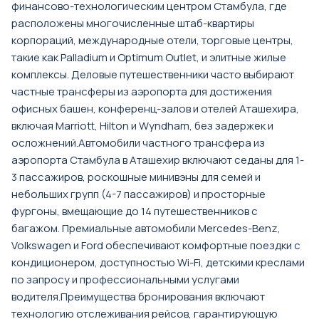
финансово-технологическим центром Стамбула, где
расположены многочисленные штаб-квартиры
корпораций, международные отели, торговые центры,
такие как Palladium и Optimum Outlet, и элитные жилые
комплексы. Деловые путешественники часто выбирают
частные трансферы из аэропорта для достижения
офисных башен, конференц-залов и отелей Аташехира,
включая Marriott, Hilton и Wyndham, без задержек и
осложнений.Автомобили частного трансфера из
аэропорта Стамбула в Аташехир включают седаны для 1-
3 пассажиров, роскошные минивэны для семей и
небольших групп (4-7 пассажиров) и просторные
фургоны, вмещающие до 14 путешественников с
багажом. Премиальные автомобили Mercedes-Benz,
Volkswagen и Ford обеспечивают комфортные поездки с
кондиционером, доступностью Wi-Fi, детскими креслами
по запросу и профессиональными услугами
водителя.Преимущества бронирования включают
технологию отслеживания рейсов, гарантирующую