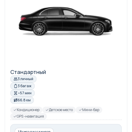
Стандартный
3 личный
3 багаж
~57 мин
66.8 км
Кондиционер
Детское место
Мини-бар
GPS -навигация
1 Всего пассажиров