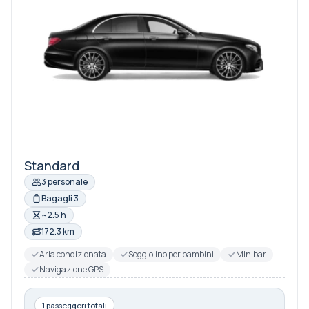
Standard
3 personale
Bagagli 3
~2.5 h
172.3 km
Aria condizionata
Seggiolino per bambini
Minibar
Navigazione GPS
1 passeggeri totali