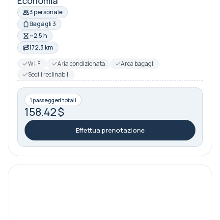
Economia
3 personale
Bagagli 3
~2.5 h
172.3 km
Wi-Fi
Aria condizionata
Area bagagli
Sedili reclinabili
1 passeggeri totali
158.42 $
Effettua prenotazione