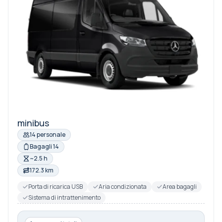
minibus
14 personale
Bagagli 14
~2.5 h
172.3 km
Porta di ricarica USB
Aria condizionata
Area bagagli
Sistema di intrattenimento