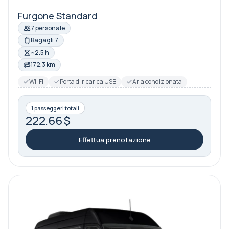
Furgone Standard
7 personale
Bagagli 7
~2.5 h
172.3 km
Wi-Fi
Porta di ricarica USB
Aria condizionata
1 passeggeri totali
222.66 $
Effettua prenotazione