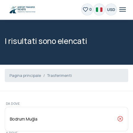
USD
0
I risultati sono elencati
Pagina principale
Trasferimenti
DA DOVE
A DOVE