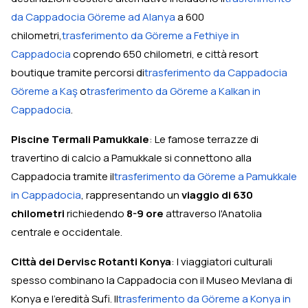
da Cappadocia Göreme ad Alanya
a 600
chilometri,
trasferimento da Göreme a Fethiye in
Cappadocia
coprendo 650 chilometri, e città resort
boutique tramite percorsi di
trasferimento da Cappadocia
Göreme a Kaş
o
trasferimento da Göreme a Kalkan in
Cappadocia
.
Piscine Termali Pamukkale
: Le famose terrazze di
travertino di calcio a Pamukkale si connettono alla
Cappadocia tramite il
trasferimento da Göreme a Pamukkale
in Cappadocia
, rappresentando un
viaggio di 630
chilometri
richiedendo
8-9 ore
attraverso l'Anatolia
centrale e occidentale.
Città dei Dervisc Rotanti Konya
: I viaggiatori culturali
spesso combinano la Cappadocia con il Museo Mevlana di
Konya e l'eredità Sufi. Il
trasferimento da Göreme a Konya in