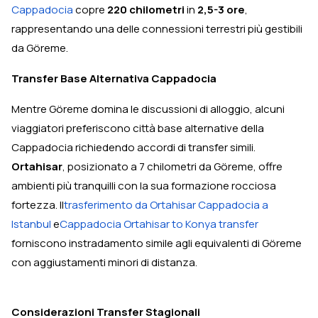
Cappadocia
copre
220 chilometri
in
2,5-3 ore
,
rappresentando una delle connessioni terrestri più gestibili
da Göreme.
Transfer Base Alternativa Cappadocia
Mentre Göreme domina le discussioni di alloggio, alcuni
viaggiatori preferiscono città base alternative della
Cappadocia richiedendo accordi di transfer simili.
Ortahisar
, posizionato a 7 chilometri da Göreme, offre
ambienti più tranquilli con la sua formazione rocciosa
fortezza. Il
trasferimento da Ortahisar Cappadocia a
Istanbul
e
Cappadocia Ortahisar to Konya transfer
forniscono instradamento simile agli equivalenti di Göreme
con aggiustamenti minori di distanza.
Considerazioni Transfer Stagionali