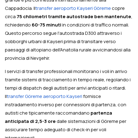
Cappadocia. Il
transfer aeroporto Kayseri Göreme
copre
circa
75 chilometri tramite autostrade ben mantenute
,
richiedendo
60-75 minuti
in condizioni di traffico normali.
Questo percorso segue l'autostrada D300 attraverso i
sobborghi urbani di Kayseri prima di transitare verso
paesaggi di altopiano dell'Anatolia rurale avvicinandosi alla
provincia di Nevşehir.
I servizi di transfer professionali monitorano i voli in arrivo
tramite sistemi di tracciamento in tempo reale, regolando i
tempi di dispatch degli autisti per arrivi anticipati o ritardi.
Il
transfer Göreme aeroporto Kayseri
fornisce
instradamento inverso per connessioni di partenza, con
autisti che tipicamente raccomandano
partenza
anticipata di 2,5-3 ore
dalle sistemazioni di Göreme per
assicurare tempo adeguato di check-in per voli
internazionali.