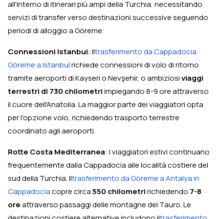
all'interno di itinerari più ampi della Turchia, necessitando
servizi di transfer verso destinazioni successive seguendo
periodi di alloggio a Göreme.
Connessioni Istanbul
: Il
trasferimento da Cappadocia
Göreme a Istanbul
richiede connessioni di volo di ritorno
tramite aeroporti di Kayseri o Nevşehir, o ambiziosi
viaggi
terrestri di 730 chilometri
impiegando 8-9 ore attraverso
il cuore dell'Anatolia. La maggior parte dei viaggiatori opta
per l'opzione volo, richiedendo trasporto terrestre
coordinato agli aeroporti.
Rotte Costa Mediterranea
: I viaggiatori estivi continuano
frequentemente dalla Cappadocia alle località costiere del
sud della Turchia. Il
trasferimento da Göreme a Antalya in
Cappadocia
copre circa
550 chilometri
richiedendo
7-8
ore
attraverso passaggi delle montagne del Tauro. Le
destinazioni costiere alternative includono il
trasferimento