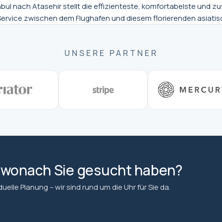
nbul nach Atasehir stellt die effizienteste, komfortabelste und 
n Service zwischen dem Flughafen und diesem florierenden asiatis
UNSERE PARTNER
, wonach Sie gesucht haben?
elle Planung – wir sind rund um die Uhr für Sie da.