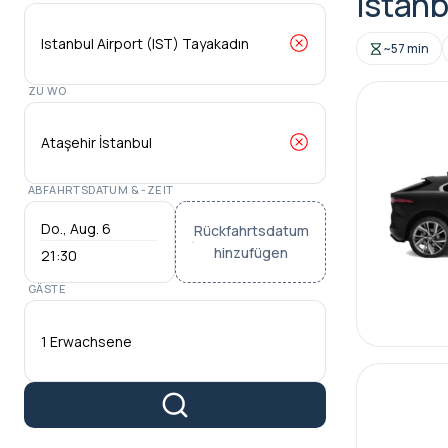
Istanb
~57 min
ZU WO
ABFAHRTSDATUM & -ZEIT
Rückfahrtsdatum
hinzufügen
21:30
GÄSTE
1 Erwachsene