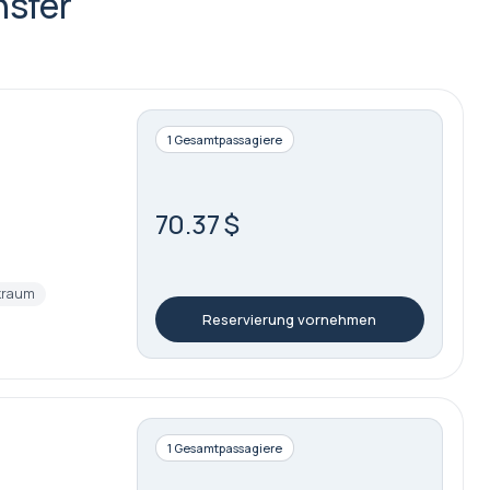
nsfer
1 Gesamtpassagiere
70.37 $
kraum
Reservierung vornehmen
1 Gesamtpassagiere