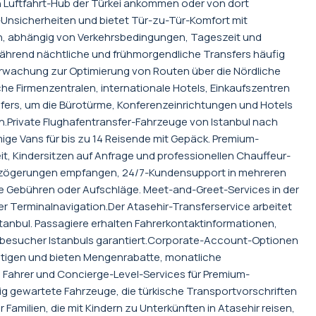
n Luftfahrt-Hub der Türkei ankommen oder von dort
le-Unsicherheiten und bietet Tür-zu-Tür-Komfort mit
ten, abhängig von Verkehrsbedingungen, Tageszeit und
 während nächtliche und frühmorgendliche Transfers häufig
erwachung zur Optimierung von Routen über die Nördliche
e Firmenzentralen, internationale Hotels, Einkaufszentren
ers, um die Bürotürme, Konferenzeinrichtungen und Hotels
n.Private Flughafentransfer-Fahrzeuge von Istanbul nach
ige Vans für bis zu 14 Reisende mit Gepäck. Premium-
, Kindersitzen auf Anfrage und professionellen Chauffeur-
verzögerungen empfangen, 24/7-Kundensupport in mehreren
te Gebühren oder Aufschläge. Meet-and-Greet-Services in der
r Terminalnavigation.Der Atasehir-Transferservice arbeitet
tanbul. Passagiere erhalten Fahrerkontaktinformationen,
rstbesucher Istanbuls garantiert.Corporate-Account-Optionen
ötigen und bieten Mengenrabatte, monatliche
Fahrer und Concierge-Level-Services für Premium-
g gewartete Fahrzeuge, die türkische Transportvorschriften
Familien, die mit Kindern zu Unterkünften in Atasehir reisen,