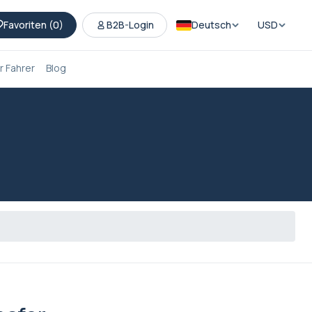
Favoriten (
0
)
B2B-Login
Deutsch
USD
 Fahrer
Blog