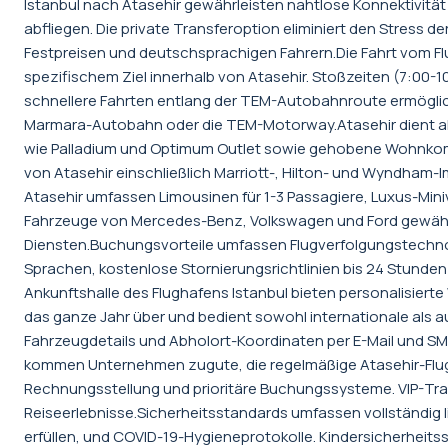
Istanbul nach Atasehir gewährleisten nahtlose Konnektivitä
abfliegen. Die private Transferoption eliminiert den Stress 
Festpreisen und deutschsprachigen Fahrern.Die Fahrt vom Fl
spezifischem Ziel innerhalb von Atasehir. Stoßzeiten (7:00-
schnellere Fahrten entlang der TEM-Autobahnroute ermöglic
Marmara-Autobahn oder die TEM-Motorway.Atasehir dient als
wie Palladium und Optimum Outlet sowie gehobene Wohnkomp
von Atasehir einschließlich Marriott-, Hilton- und Wyndham
Atasehir umfassen Limousinen für 1-3 Passagiere, Luxus-Mini
Fahrzeuge von Mercedes-Benz, Volkswagen und Ford gewährle
Diensten.Buchungsvorteile umfassen Flugverfolgungstechnol
Sprachen, kostenlose Stornierungsrichtlinien bis 24 Stunde
Ankunftshalle des Flughafens Istanbul bieten personalisiert
das ganze Jahr über und bedient sowohl internationale als a
Fahrzeugdetails und Abholort-Koordinaten per E-Mail und SM
kommen Unternehmen zugute, die regelmäßige Atasehir-Flugh
Rechnungsstellung und prioritäre Buchungssysteme. VIP-Tr
Reiseerlebnisse.Sicherheitsstandards umfassen vollständig 
erfüllen, und COVID-19-Hygieneprotokolle. Kindersicherheitssi