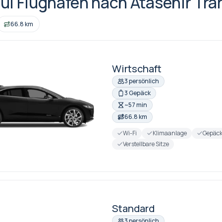
ul Flughafen nach Atasehir Tra
66.8 km
Wirtschaft
3 persönlich
3 Gepäck
~57 min
66.8 km
Wi-Fi
Klimaanlage
Gepäc
Verstellbare Sitze
Standard
3 persönlich