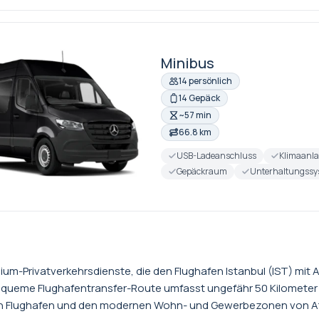
Minibus
14 persönlich
14 Gepäck
~57 min
66.8 km
USB-Ladeanschluss
Klimaanl
Gepäckraum
Unterhaltungssy
mium-Privatverkehrsdienste, die den Flughafen Istanbul (IST) mit
e bequeme Flughafentransfer-Route umfasst ungefähr 50 Kilomete
 Flughafen und den modernen Wohn- und Gewerbezonen von Atas