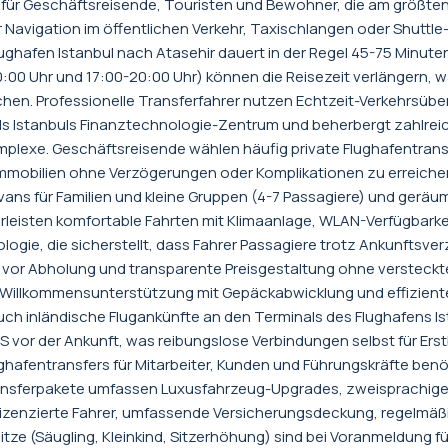
t für Geschäftsreisende, Touristen und Bewohner, die am größte
der Navigation im öffentlichen Verkehr, Taxischlangen oder Shutt
ughafen Istanbul nach Atasehir dauert in der Regel 45-75 Minu
10:00 Uhr und 17:00-20:00 Uhr) können die Reisezeit verlängern,
hen. Professionelle Transferfahrer nutzen Echtzeit-Verkehrsüb
 Istanbuls Finanztechnologie-Zentrum und beherbergt zahlreich
lexe. Geschäftsreisende wählen häufig private Flughafentransf
-Immobilien ohne Verzögerungen oder Komplikationen zu erreiche
vans für Familien und kleine Gruppen (4-7 Passagiere) und geräum
isten komfortable Fahrten mit Klimaanlage, WLAN-Verfügbarkeit
ogie, die sicherstellt, dass Fahrer Passagiere trotz Ankunfts
n vor Abholung und transparente Preisgestaltung ohne versteck
e Willkommensunterstützung mit Gepäckabwicklung und effiziente
uch inländische Flugankünfte an den Terminals des Flughafens Is
S vor der Ankunft, was reibungslose Verbindungen selbst für E
afentransfers für Mitarbeiter, Kunden und Führungskräfte ben
ansferpakete umfassen Luxusfahrzeug-Upgrades, zweisprachige 
lizenzierte Fahrer, umfassende Versicherungsdeckung, regelmäßi
tze (Säugling, Kleinkind, Sitzerhöhung) sind bei Voranmeldung für 