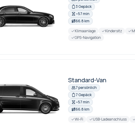
3 Gepäck
~57 min
66.8 km
Klimaanlage
Kindersitz
M
GPS-Navigation
Standard-Van
7 persönlich
7 Gepäck
~57 min
66.8 km
Wi-Fi
USB-Ladeanschluss