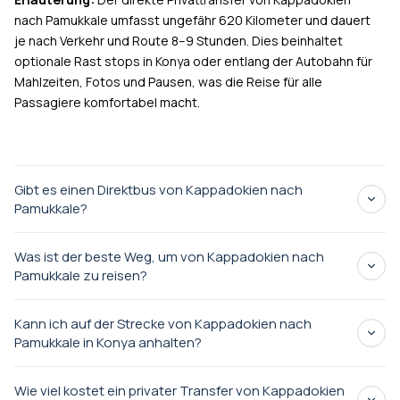
nach Pamukkale umfasst ungefähr 620 Kilometer und dauert
je nach Verkehr und Route 8–9 Stunden. Dies beinhaltet
optionale Rast stops in Konya oder entlang der Autobahn für
Mahlzeiten, Fotos und Pausen, was die Reise für alle
Passagiere komfortabel macht.
Gibt es einen Direktbus von Kappadokien nach
Pamukkale?
Kurze Antwort:
Es gibt keinen direkten Busservice.
Was ist der beste Weg, um von Kappadokien nach
Erläuterung:
Es gibt keinen direkten Bus von Kappadokien
Pamukkale zu reisen?
nach Pamukkale. Das Reisen mit dem Bus erfordert
Kurze Antwort:
Privater Transfer mit professionellem Fahrer.
mindestens eine Umsteigung (typischerweise über Konya
Kann ich auf der Strecke von Kappadokien nach
oder Denizli) und dauert 10–12+ Stunden, einschließlich
Erläuterung:
Die beste Möglichkeit, von Kappadokien nach
Pamukkale in Konya anhalten?
Wartezeiten. Ein privater Transfer bietet einen Tür-zu-Tür-
Pamukkale zu reisen, ist ein privater Transfer. Im Gegensatz
Service in 8–9 Stunden ohne Umstiege oder
Kurze Antwort:
Ja, die Stopps in Konya sind optional und
zu Flügen (die Transfers an beiden Enden erfordern) oder
Wie viel kostet ein privater Transfer von Kappadokien
Terminalprobleme.
empfohlen.