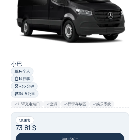
小巴
14个人
14行李
~36 分钟
34.9 公里
USB充电端口
空调
行李存放区
娱乐系统
1总乘客
73.81 $
进行预订