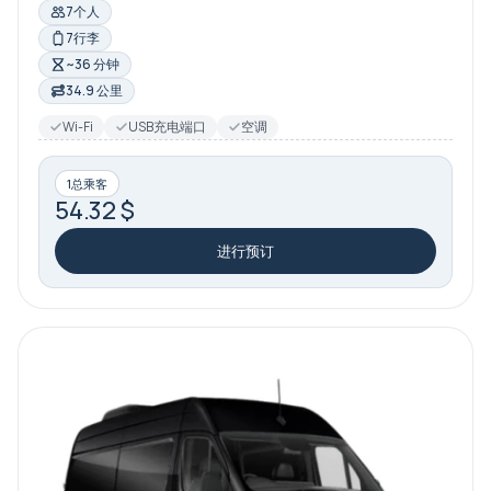
7个人
7行李
~36 分钟
34.9 公里
Wi-Fi
USB充电端口
空调
1总乘客
54.32 $
进行预订