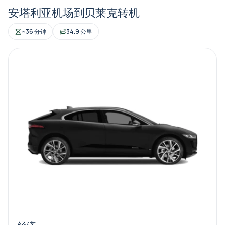
安塔利亚机场到贝莱克转机
~36 分钟
34.9 公里