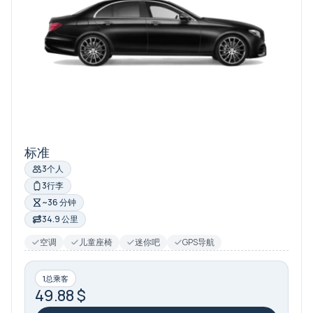
标准
3个人
3行李
~36 分钟
34.9 公里
空调
儿童座椅
迷你吧
GPS导航
1总乘客
49.88 $