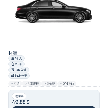
标准
3个人
3行李
~36 分钟
34.9 公里
空调
儿童座椅
迷你吧
GPS导航
1总乘客
49.88 $