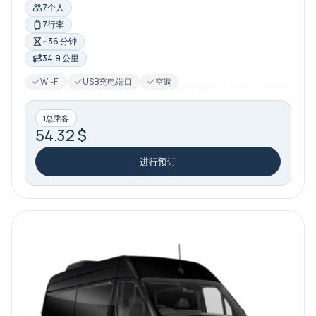
7个人
7行李
~36 分钟
34.9 公里
Wi-Fi
USB充电端口
空调
1总乘客
54.32 $
进行预订