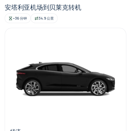
安塔利亚机场到贝莱克转机
~36 分钟
34.9 公里