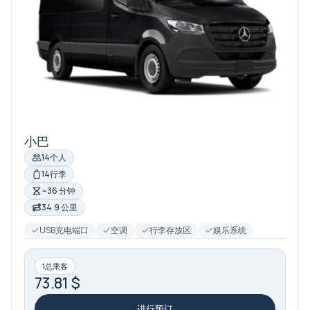
小巴
14个人
14行李
~36 分钟
34.9 公里
USB充电端口
空调
行李存放区
娱乐系统
1总乘客
73.81 $
进行预订