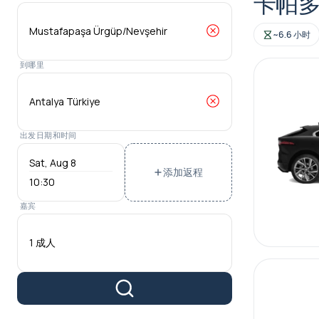
卡帕
~6.6 小时
到哪里
出发日期和时间
添加返程
10:30
嘉宾
1 成人