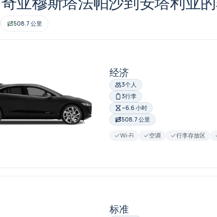
多奇亚穆斯塔法帕沙到安塔利亚的
508.7 公里
经济
3个人
3行李
~6.6 小时
508.7 公里
Wi-Fi
空调
行李存放区
标准