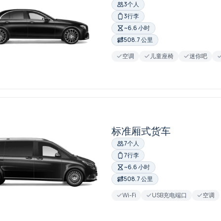
3个人
3行李
~6.6 小时
508.7 公里
空调
儿童座椅
迷你吧
标准厢式货车
7个人
7行李
~6.6 小时
508.7 公里
Wi-Fi
USB充电端口
空调