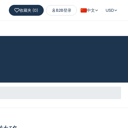
收藏夹 (
0
)
B2B登录
中文
USD