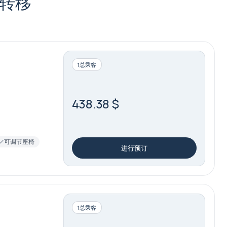
转移
1总乘客
438.38 $
可调节座椅
进行预订
1总乘客