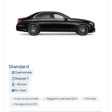
Standard
3 personale
Bagagli 3
~36 min
34.9 km
Aria condizionata
Seggiolino per bambini
Minibar
Navigazione GPS