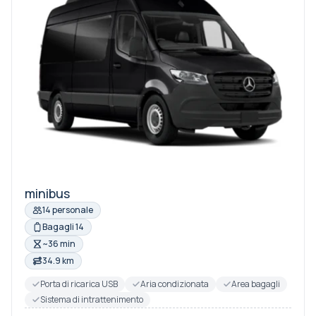
minibus
14 personale
Bagagli 14
~36 min
34.9 km
Porta di ricarica USB
Aria condizionata
Area bagagli
Sistema di intrattenimento