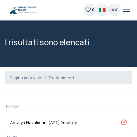
USD
0
I risultati sono elencati
Pagina principale
Trasferimenti
DA DOVE
A DOVE