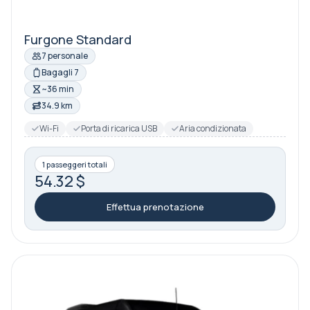
Furgone Standard
7 personale
Bagagli 7
~36 min
34.9 km
Wi-Fi
Porta di ricarica USB
Aria condizionata
1 passeggeri totali
54.32 $
Effettua prenotazione