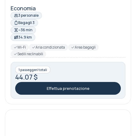
Economia
3 personale
Bagagli 3
~36 min
34.9 km
Wi-Fi
Aria condizionata
Area bagagli
Sedili reclinabili
1 passeggeri totali
44.07 $
Effettua prenotazione