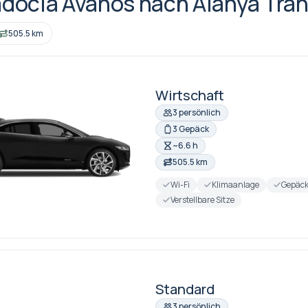
docia Avanos nach Alanya Tran
505.5 km
Wirtschaft
3 persönlich
3 Gepäck
~6.6 h
505.5 km
Wi-Fi
Klimaanlage
Gepäc
Verstellbare Sitze
Standard
3 persönlich