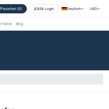
Favoriten (
0
)
B2B-Login
Deutsch
USD
 Fahrer
Blog