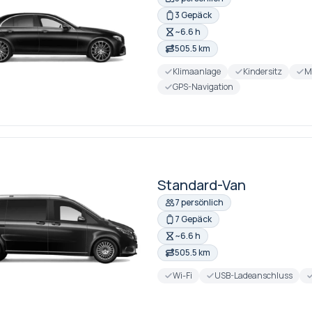
3 Gepäck
~6.6 h
505.5 km
Klimaanlage
Kindersitz
M
GPS-Navigation
Standard-Van
7 persönlich
7 Gepäck
~6.6 h
505.5 km
Wi-Fi
USB-Ladeanschluss