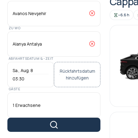
Cappa
~6.6 h
ZU WO
ABFAHRTSDATUM & -ZEIT
Rückfahrtsdatum
hinzufügen
03:30
GÄSTE
1 Erwachsene