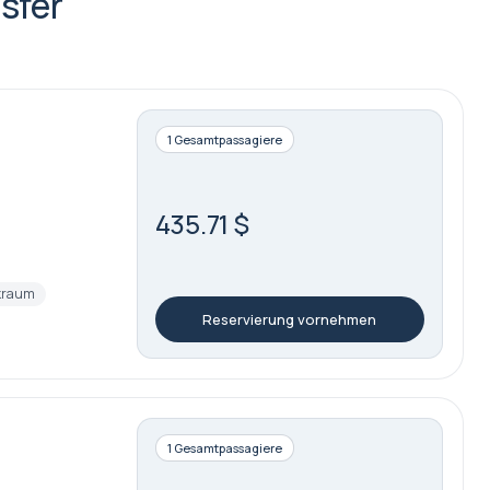
sfer
1 Gesamtpassagiere
435.71 $
kraum
Reservierung vornehmen
1 Gesamtpassagiere